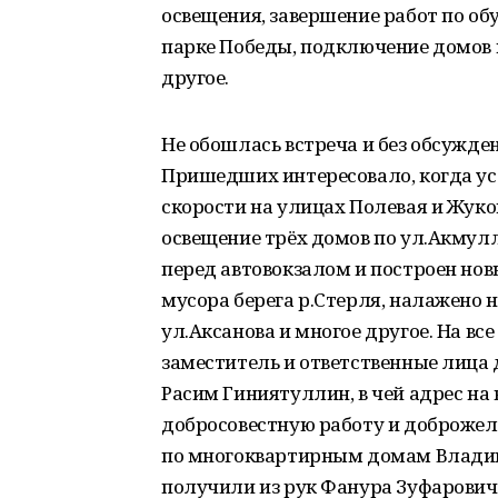
освещения, завершение работ по об
парке Победы, подключение домов 
другое.
Не обошлась встреча и без обсужд
Пришедших интересовало, когда ус
скорости на улицах Полевая и Жуков
освещение трёх домов по ул.Акмул
перед автовокзалом и построен нов
мусора берега р.Стерля, налажено
ул.Аксанова и многое другое. На вс
заместитель и ответственные лица 
Расим Гиниятуллин, в чей адрес на
добросовестную работу и доброжел
по многоквартирным домам Владим
получили из рук Фанура Зуфарович