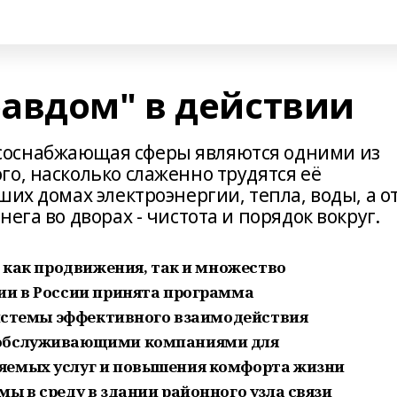
авдом" в действии
соснабжающая сферы являются одними из
о, насколько слаженно трудятся её
ших домах электроэнергии, тепла, воды, а о
ега во дворах - чистота и порядок вокруг.
и как продвижения, так и множество
ии в России принята программа
 системы эффективного взаимодействия
 обслуживающими компаниями для
яемых услуг и повышения комфорта жизни
ы в среду в здании районного узла связи