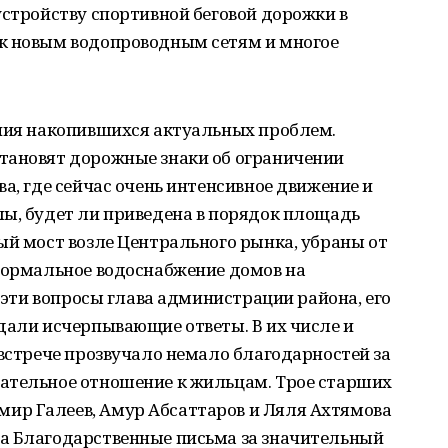
устройству спортивной беговой дорожки в
к новым водопроводным сетям и многое
ения накопившихся актуальных проблем.
тановят дорожные знаки об ограничении
а, где сейчас очень интенсивное движение и
лы, будет ли приведена в порядок площадь
ый мост возле Центрального рынка, убраны от
 нормальное водоснабжение домов на
е эти вопросы глава администрации района, его
дали исчерпывающие ответы. В их числе и
 встрече прозвучало немало благодарностей за
ательное отношение к жильцам. Трое старших
ир Галеев, Амур Абсаттаров и Ляля Ахтямова
а Благодарственные письма за значительный