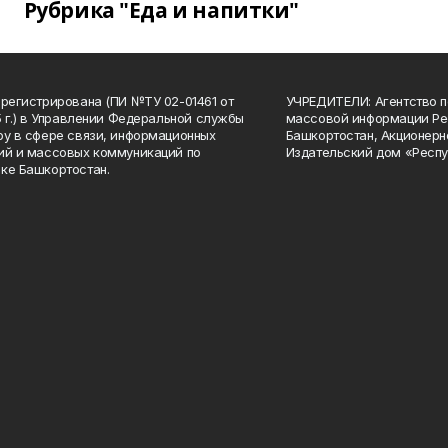
Рубрика "Еда и напитки"
арегистрирована (ПИ №ТУ 02-01461 от
УЧРЕДИТЕЛИ: Агентство п
15 г.) в Управлении Федеральной службы
массовой информации Ре
ру в сфере связи, информационных
Башкортостан, Акционерн
ий и массовых коммуникаций по
Издательский дом «Респу
ке Башкортостан.