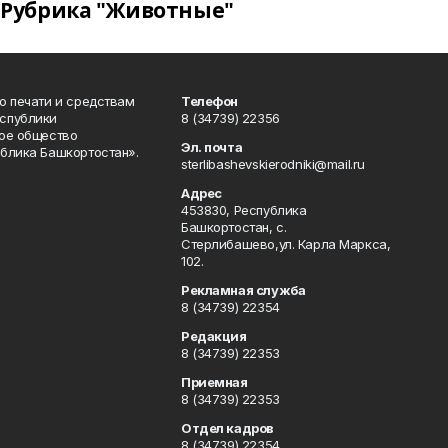
Рубрика "Животные"
о печати и средствам
Телефон
спублики
8 (34739) 22356
ое общество
Эл. почта
блика Башкортостан».
sterlibashevskierodniki@mail.ru
Адрес
453830, Республика
Башкортостан, c.
Стерлибашево,ул. Карла Маркса,
102.
Рекламная служба
8 (34739) 22354
Редакция
8 (34739) 22353
Приемная
8 (34739) 22353
Отдел кадров
8 (34739) 22354