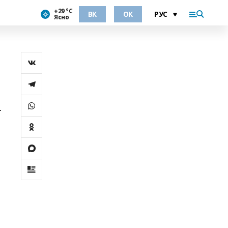
+29 °С
ВК
ОК
Ясно
т