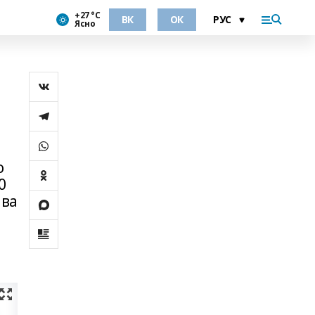
+27 °С
ВК
ОК
Ясно
о
0
ава