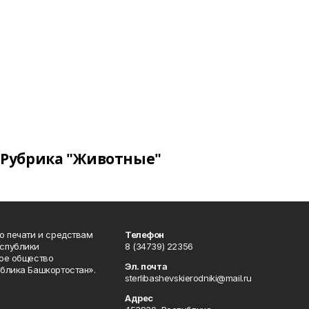
Рубрика "Животные"
о печати и средствам
Телефон
спублики
8 (34739) 22356
ое общество
Эл. почта
блика Башкортостан».
sterlibashevskierodniki@mail.ru
Адрес