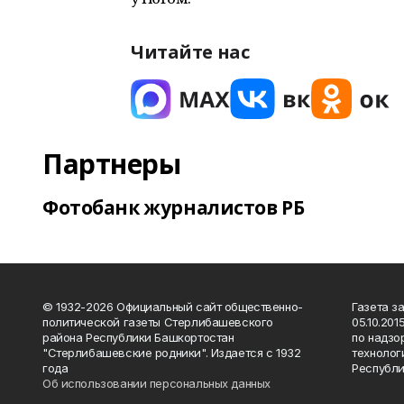
Читайте нас
Партнеры
Фотобанк журналистов РБ
© 1932-2026 Официальный сайт общественно-
Газета з
политической газеты Стерлибашевского
05.10.20
района Республики Башкортостан
по надзо
"Стерлибашевские родники". Издается с 1932
технолог
года
Республи
Об использовании персональных данных