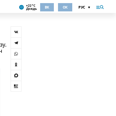
+22 °С
ВК
ОК
Дождь
зу.
ч