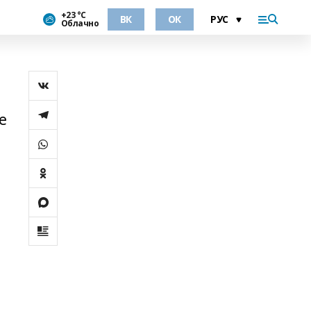
+23 °С
ВК
ОК
Облачно
е