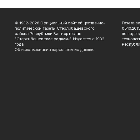
© 1932-2026 Официальный сайт общественно-
Газета з
политической газеты Стерлибашевского
05.10.20
района Республики Башкортостан
по надзо
"Стерлибашевские родники". Издается с 1932
технолог
года
Республи
Об использовании персональных данных