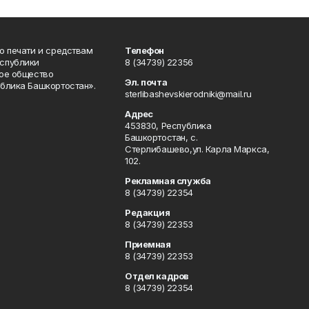
о печати и средствам
Телефон
спублики
8 (34739) 22356
ое общество
Эл. почта
блика Башкортостан».
sterlibashevskierodniki@mail.ru
Адрес
453830, Республика
Башкортостан, c.
Стерлибашево,ул. Карла Маркса,
102.
Рекламная служба
8 (34739) 22354
Редакция
8 (34739) 22353
Приемная
8 (34739) 22353
Отдел кадров
8 (34739) 22354