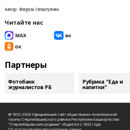
Автор:
Фируза Синагулова
Читайте нас
Партнеры
Фотобанк
Рубрика "Еда и
журналистов РБ
напитки"
© 1932-2026 Официальный сайт общественно-политической
газеты Стерлибашевского района Республики Башкортостан
"Стерлибашевские родники". Издается с 1932 года
Об использовании персональных данных