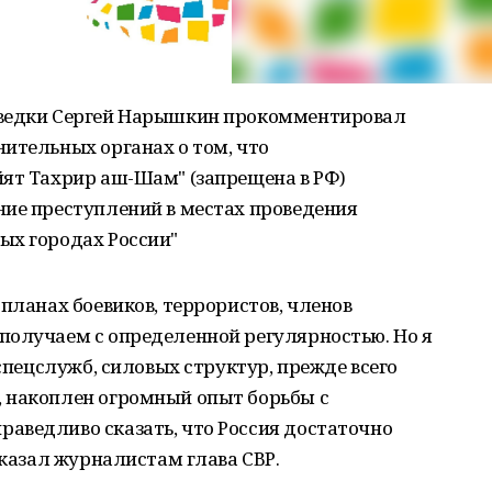
зведки Сергей Нарышкин прокомментировал
ительных органах о том, что
йят Тахрир аш-Шам" (запрещена в РФ)
ние преступлений в местах проведения
ых городах России"
планах боевиков, террористов, членов
получаем с определенной регулярностью. Но я
 спецслужб, силовых структур, прежде всего
 накоплен огромный опыт борьбы с
аведливо сказать, что Россия достаточно
сказал журналистам глава СВР.