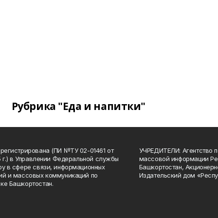
Рубрика "Еда и напитки"
арегистрирована (ПИ №ТУ 02-01461 от
УЧРЕДИТЕЛИ: Агентство п
15 г.) в Управлении Федеральной службы
массовой информации Ре
ру в сфере связи, информационных
Башкортостан, Акционерн
ий и массовых коммуникаций по
Издательский дом «Респу
ке Башкортостан.