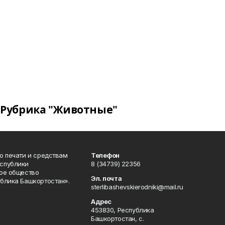
Рубрика "Животные"
о печати и средствам
Телефон
спублики
8 (34739) 22356
ое общество
Эл. почта
блика Башкортостан».
sterlibashevskierodniki@mail.ru
Адрес
453830, Республика
Башкортостан, c.