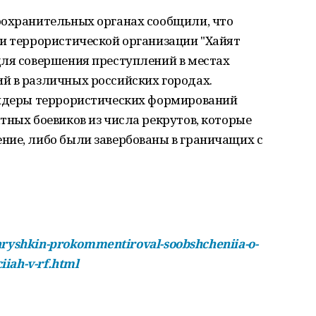
оохранительных органах сообщили, что
ии террористической организации "Хайят
для совершения преступлений в местах
й в различных российских городах.
лидеры террористических формирований
тных боевиков из числа рекрутов, которые
ние, либо были завербованы в граничащих с
/naryshkin-prokommentiroval-soobshcheniia-o-
iiah-v-rf.html