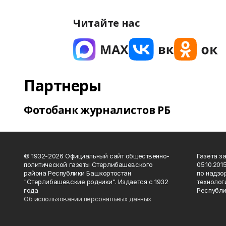
Читайте нас
Партнеры
Фотобанк журналистов РБ
© 1932-2026 Официальный сайт общественно-
Газета з
политической газеты Стерлибашевского
05.10.20
района Республики Башкортостан
по надзо
"Стерлибашевские родники". Издается с 1932
технолог
года
Республи
Об использовании персональных данных