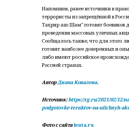
Напомним, ранее источники в прав
террористы из запрещённой в Росс
Тахрир аш-Шам" готовят боевиков 
проведения массовых уличных акци
Сообщалось также, что для этого 
готовят наиболее доверенных и опы
либо имеют российское происхожде
Россией странах.
Автор
Диана Ковалева
.
Источник:
https://rg.ru/2021/02/12
podgotovke-teraktov-na-ulichnyh-akc
Фото с сайта
lenta.ru