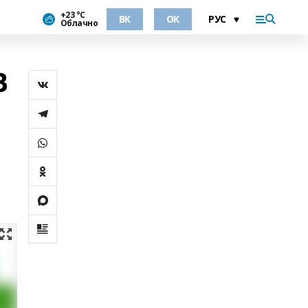
+23 °С
ВК
ОК
Облачно
В