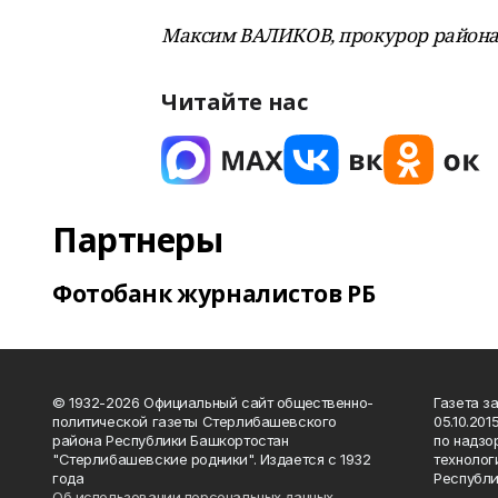
Максим ВАЛИКОВ, прокурор района
Читайте нас
Партнеры
Фотобанк журналистов РБ
© 1932-2026 Официальный сайт общественно-
Газета з
политической газеты Стерлибашевского
05.10.20
района Республики Башкортостан
по надзо
"Стерлибашевские родники". Издается с 1932
технолог
года
Республи
Об использовании персональных данных