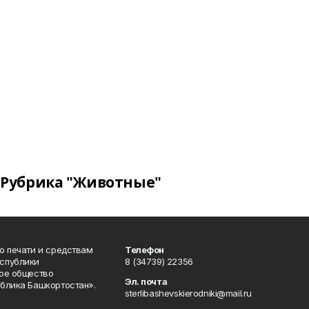
Рубрика "Животные"
о печати и средствам
Телефон
спублики
8 (34739) 22356
ое общество
Эл. почта
блика Башкортостан».
sterlibashevskierodniki@mail.ru