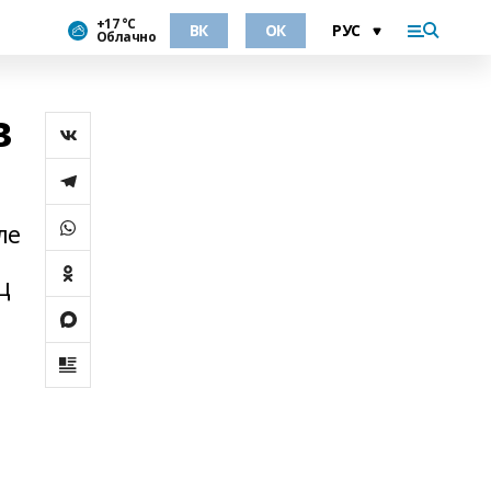
+17 °С
ВК
ОК
Облачно
в
ле
ц