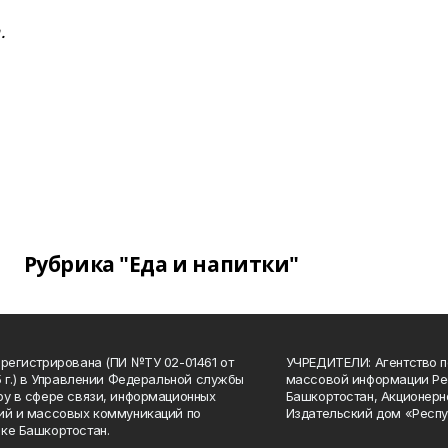
.
Рубрика "Еда и напитки"
арегистрирована (ПИ №ТУ 02-01461 от
УЧРЕДИТЕЛИ: Агентство п
15 г.) в Управлении Федеральной службы
массовой информации Ре
ру в сфере связи, информационных
Башкортостан, Акционерн
ий и массовых коммуникаций по
Издательский дом «Респу
ке Башкортостан.