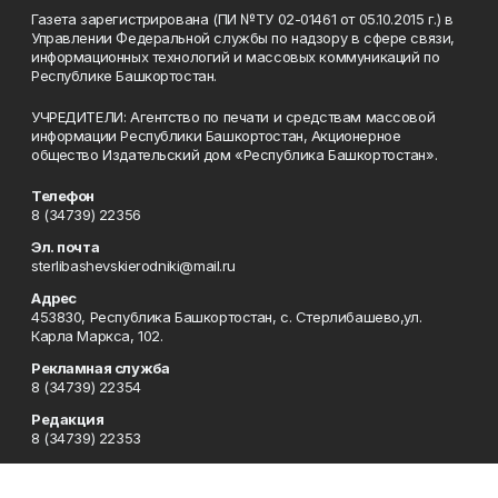
Газета зарегистрирована (ПИ №ТУ 02-01461 от 05.10.2015 г.) в
Управлении Федеральной службы по надзору в сфере связи,
информационных технологий и массовых коммуникаций по
Республике Башкортостан.
УЧРЕДИТЕЛИ: Агентство по печати и средствам массовой
информации Республики Башкортостан, Акционерное
общество Издательский дом «Республика Башкортостан».
Телефон
8 (34739) 22356
Эл. почта
sterlibashevskierodniki@mail.ru
Адрес
453830, Республика Башкортостан, c. Стерлибашево,ул.
Карла Маркса, 102.
Рекламная служба
8 (34739) 22354
Редакция
8 (34739) 22353
Приемная
8 (34739) 22353