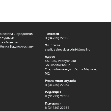
о печати и средствам
Телефон
спублики
8 (34739) 22356
ое общество
Эл. почта
блика Башкортостан».
sterlibashevskierodniki@mail.ru
Адрес
453830, Республика
Башкортостан, c.
Стерлибашево,ул. Карла Маркса,
102.
Рекламная служба
8 (34739) 22354
Редакция
8 (34739) 22353
Приемная
8 (34739) 22353