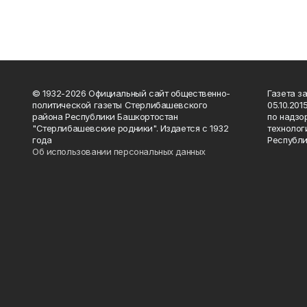
© 1932-2026 Официальный сайт общественно-
Газета з
политической газеты Стерлибашевского
05.10.20
района Республики Башкортостан
по надзо
"Стерлибашевские родники". Издается с 1932
технолог
года
Республи
Об использовании персональных данных