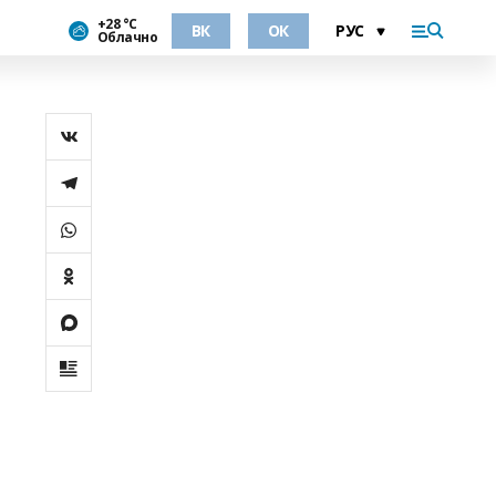
+28 °С
ВК
ОК
Облачно