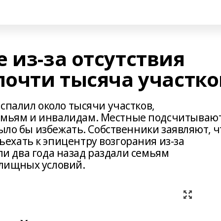
 из-за отсутствия
почти тысяча участко
спалил около тысячи участков,
мьям и инвалидам. Местные подсчитываю
было бы избежать. Собственники заявляют, ч
хать к эпицентру возгорания из-за
мли два года назад раздали семьям
лищных условий.