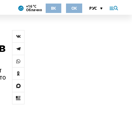
+16 °С
ВК
ОК
Облачно
в
т
то