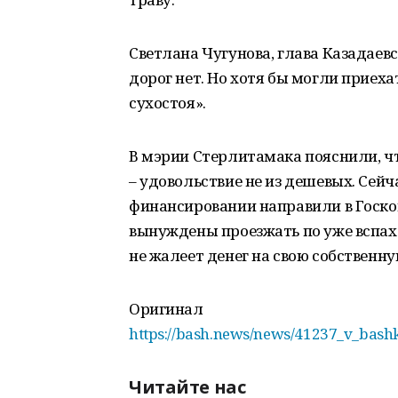
Светлана Чугунова, глава Казадаевс
дорог нет. Но хотя бы могли приехат
сухостоя».
В мэрии Стерлитамака пояснили, ч
– удовольствие не из дешевых. Сей
финансировании направили в Госко
вынуждены проезжать по уже вспаха
не жалеет денег на свою собственну
Оригинал
https://bash.news/news/41237_v_bashk
Читайте нас