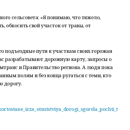
кого сельсовета: «Я понимаю, что тяжело,
ь, обкосить свой участок от травы, от
то подъездные пути к участкам своих горожан
час разрабатывают дорожную карту, запросы о
мтранс и Правительство региона. А люди пока
нным полям и без конца ругаться с теми, кто
ю дорогу.
ortostane_izza_otsutstviya_dorogi_sgorela_pochti_t