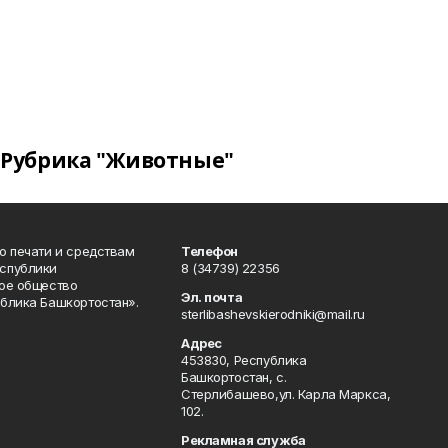
Рубрика "Животные"
о печати и средствам
Телефон
спублики
8 (34739) 22356
ое общество
Эл. почта
блика Башкортостан».
sterlibashevskierodniki@mail.ru
Адрес
453830, Республика
Башкортостан, c.
Стерлибашево,ул. Карла Маркса,
102.
Рекламная служба