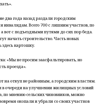
хать».
не два года назад раздали городским
 инвалидам. Всего 700 с лишним участков, по
, а вот с подъездными путями до сих пор беда.
огут начать строительство. Часть новых
 здесь картошку.
тка: «Мы не просим заасфальтировать, но
сть проезда».
ют на откуп не районным, а городским властям.
ли в очереди на улучшении жилищных условий
а, по мнению сельских чиновников, можно
вовремя окопали и убрали со своих участков