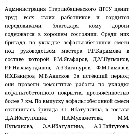
Администрация Стерлибашевского ДРСУ ценит
труд всех своих работников и гордится
передовиками, благодаря кому дороги
содержатся в хорошем состоянии. Среди них
бригада по укладке асфальтобетонной смеси
под руководством мастера Р.Р.Каримова в
составе которой Р.М.Ягафаров, Д.М.Нугманов,
Р.Р.Низамутдинов, А.З.Зигануров, Ф.М.Гимазов,
И.Х.Бакиров, М.В.Анисков. За истёкший период
они провели ремонтные работы по укладке
асфальтобетонного покрытия протяжённостью
более 7 км. По выпуску асфальтобетонной смеси
отличилась бригада З.Г. Ибатуллина, в составе
Д.А.Ибатуллина, И.А.Мухаметова, М.М.
Нугманова, Э.А.Ибатуллина, А.З.Тайгунова.