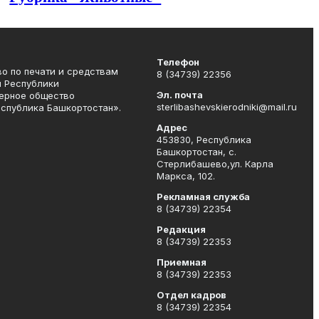
Телефон
о по печати и средствам
8 (34739) 22356
 Республики
Эл. почта
нерное общество
sterlibashevskierodniki@mail.ru
спублика Башкортостан».
Адрес
453830, Республика
Башкортостан, c.
Стерлибашево,ул. Карла
Маркса, 102.
Рекламная служба
8 (34739) 22354
Редакция
8 (34739) 22353
Приемная
8 (34739) 22353
Отдел кадров
8 (34739) 22354