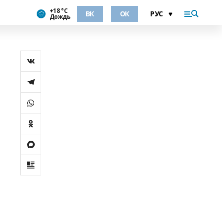
+18 °С
ВК
ОК
Дождь