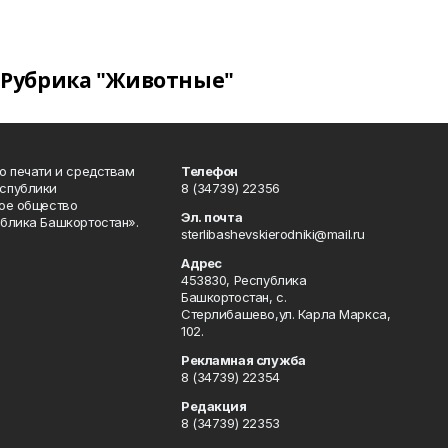
Рубрика "Животные"
о печати и средствам
Телефон
спублики
8 (34739) 22356
ое общество
Эл. почта
блика Башкортостан».
sterlibashevskierodniki@mail.ru
Адрес
453830, Республика
Башкортостан, c.
Стерлибашево,ул. Карла Маркса,
102.
Рекламная служба
8 (34739) 22354
Редакция
8 (34739) 22353