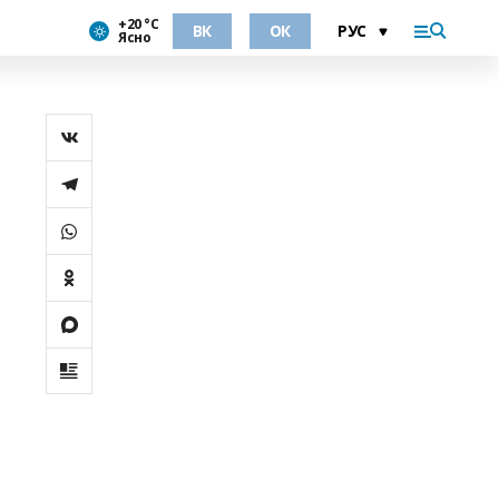
+20 °С
ВК
ОК
Ясно