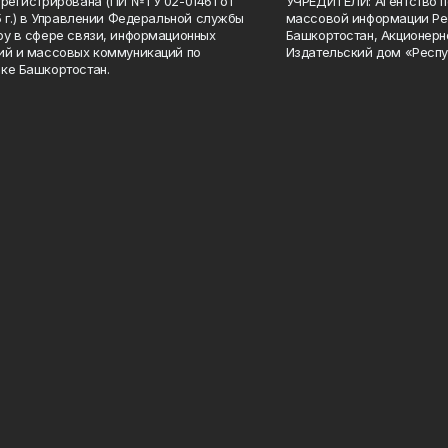
арегистрирована (ПИ №ТУ 02-01461 от
УЧРЕДИТЕЛИ: Агентство п
15 г.) в Управлении Федеральной службы
массовой информации Ре
ру в сфере связи, информационных
Башкортостан, Акционерн
ий и массовых коммуникаций по
Издательский дом «Респу
ке Башкортостан.