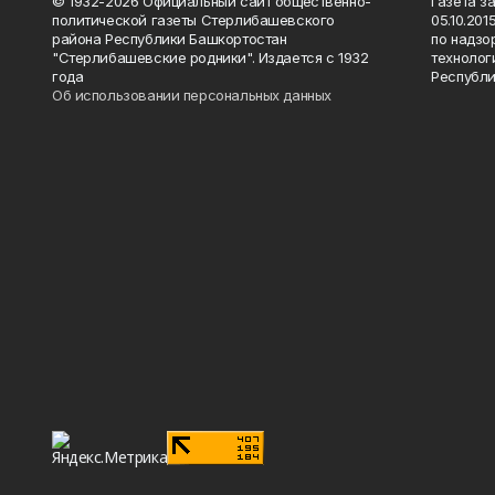
© 1932-2026 Официальный сайт общественно-
Газета з
политической газеты Стерлибашевского
05.10.20
района Республики Башкортостан
по надзо
"Стерлибашевские родники". Издается с 1932
технолог
года
Республи
Об использовании персональных данных