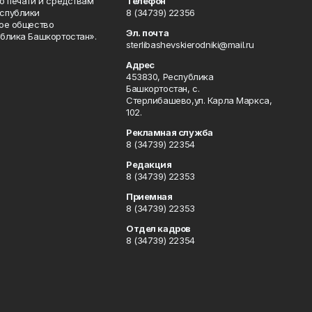
о печати и средствам
Телефон
спублики
8 (34739) 22356
ое общество
Эл. почта
блика Башкортостан».
sterlibashevskierodniki@mail.ru
Адрес
453830, Республика
Башкортостан, c.
Стерлибашево,ул. Карла Маркса,
102.
Рекламная служба
8 (34739) 22354
Редакция
8 (34739) 22353
Приемная
8 (34739) 22353
Отдел кадров
8 (34739) 22354