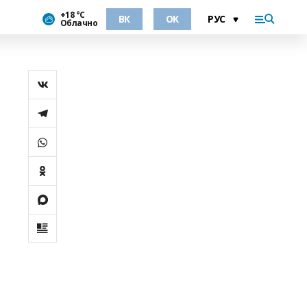
+18 °С
ВК
ОК
Облачно