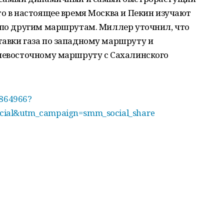
то в настоящее время Москва и Пекин изучают
й по другим маршрутам. Миллер уточнил, что
тавки газа по западному маршруту и
ьневосточному маршруту с Сахалинского
6864966?
ial&utm_campaign=smm_social_share