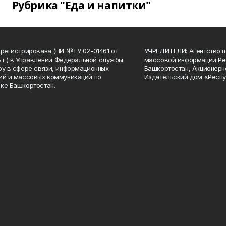
Рубрика "Еда и напитки"
арегистрирована (ПИ №ТУ 02-01461 от
УЧРЕДИТЕЛИ: Агентство п
15 г.) в Управлении Федеральной службы
массовой информации Ре
ру в сфере связи, информационных
Башкортостан, Акционерн
ий и массовых коммуникаций по
Издательский дом «Респу
ке Башкортостан.