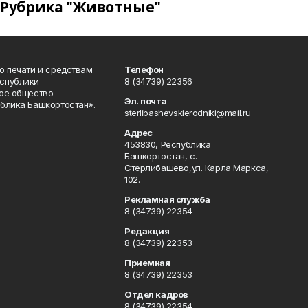
Рубрика "Животные"
о печати и средствам
Телефон
спублики
8 (34739) 22356
ое общество
Эл. почта
блика Башкортостан».
sterlibashevskierodniki@mail.ru
Адрес
453830, Республика
Башкортостан, c.
Стерлибашево,ул. Карла Маркса,
102.
Рекламная служба
8 (34739) 22354
Редакция
8 (34739) 22353
Приемная
8 (34739) 22353
Отдел кадров
8 (34739) 22354