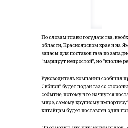
По словам главы государства, необ
области, Красноярском крае и на Я
запасы для поставок газа по запад
"маршрут непростой", но "вполне р
Руководитель компании сообщил пре
Сибири" будет подан газ со стороны
событие, потому что начнутся поста
мире, самому крупному импортеру", 
китайцам будет поставлен один три
Он отметил, что китайский рынок