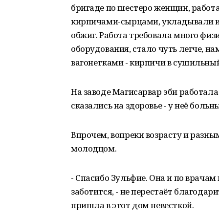
бригаде по шестеро женщин, работа
кирпичами-сырцами, укладывали их
обжиг. Работа требовала много физи
оборудования, стало чуть легче, н
вагонетками - кирпичи в сушильный
На заводе Магисарвар эби работала
сказались на здоровье - у неё больны
Впрочем, вопреки возрасту и разн
молодцом.
- Спасибо Зульфие. Она и по врачам 
заботится, - не перестаёт благодари
пришла в этот дом невесткой.