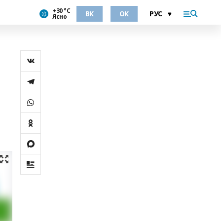
+30 °С
ВК
ОК
Ясно