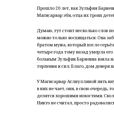
Прошло 20 лет, как Зульфия Барие
Магисарвар эби, отца их троих детей
Думаю, тут стоит несколько слов п
можно только восхищаться. Она забо
братом мужа, который после серьёзн
четыре года тому назад умерла его 
больным Зульфия Бариевна взяла на 
терпения и сил. Благо, дом деверя н
У Магисарвар Аглиуллиной пять вну
в них не чает, они, в свою очередь,
делятся хорошими новостями. Сколь
Никто не считал, просто радовались