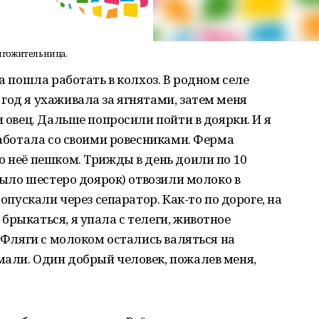
олгожительница.
да пошла работать в колхоз. В родном селе
год я ухаживала за ягнятами, затем меня
и овец. Дальше попросили пойти в доярки. И я
Работала со своими ровесниками. Ферма
о неё пешком. Трижды в день доили по 10
 было шестеро доярок) отвозили молоко в
ропускали через сепаратор. Как-то по дороге, на
брыкаться, я упала с телеги, животное
. Фляги с молоком остались валяться на
мали. Один добрый человек, пожалев меня,