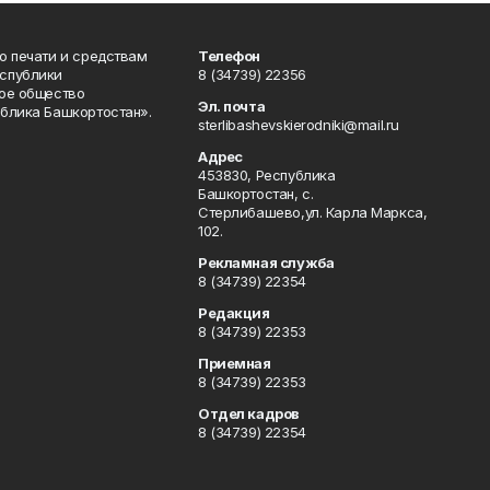
о печати и средствам
Телефон
спублики
8 (34739) 22356
ое общество
Эл. почта
блика Башкортостан».
sterlibashevskierodniki@mail.ru
Адрес
453830, Республика
Башкортостан, c.
Стерлибашево,ул. Карла Маркса,
102.
Рекламная служба
8 (34739) 22354
Редакция
8 (34739) 22353
Приемная
8 (34739) 22353
Отдел кадров
8 (34739) 22354