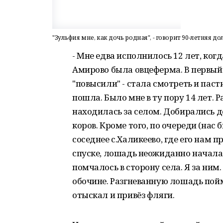
"Зульфия мне, как дочь родная", - говорит 90-летняя д
- Мне едва исполнилось 12 лет, ког
Амирово была овцеферма. В первый 
"повысили" - стала смотреть и паст
пошла. Было мне в ту пору 14 лет. 
находилась за селом. Добирались д
коров. Кроме того, по очереди (нас
соседнее с.Халикеево, где его нам п
спуске, лошадь неожиданно начала 
помчалось в сторону села. Я за ним
обочине. Разгневанную лошадь пой
отыскал и привёз фляги.