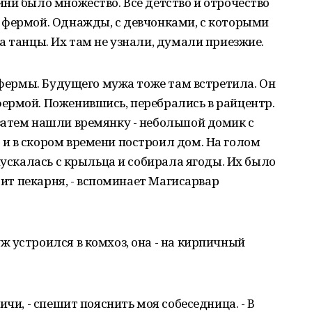
ни было множество. Всё детство и отрочество
 фермой. Однажды, с девчонками, с которыми
а танцы. Их там не узнали, думали приезжие.
е фермы. Будущего мужа тоже там встретила. Он
ермой. Поженившись, перебрались в райцентр.
затем нашли времянку - небольшой домик с
и в скором времени построил дом. На голом
пускалась с крыльца и собирала ягоды. Их было
тоит пекарня, - вспоминает Магисарвар
 устроился в комхоз, она - на кирпичный
ичи, - спешит пояснить моя собеседница. - В