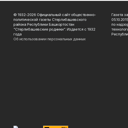
© 1932-2026 Официальный сайт общественно-
Газета з
политической газеты Стерлибашевского
05.10.20
района Республики Башкортостан
по надзо
"Стерлибашевские родники". Издается с 1932
технолог
года
Республи
Об использовании персональных данных