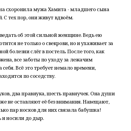
вна схоронила мужа Хамита - младшего сына
. С тех пор, они живут вдвоём.
оведать об этой сильной женщине. Ведь ею
тится не только о свекрови, но и ухаживает за
ой болезни слёг в постель. После того, как
жена, все заботы по уходу за лежачим
себя. Всё это требует немало времени,
аходится по соседству.
ков, два правнука, шесть правнучек. Она души
 тоже не оставляют её без внимания. Навещают,
ко пар носков для них связала бабушка!
 и носили до дыр.