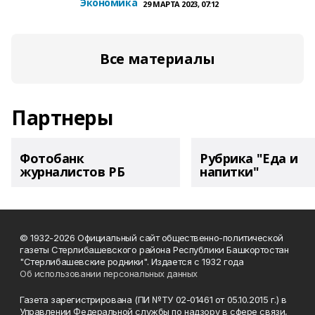
Экономика
29 МАРТА 2023, 07:12
Все материалы
Партнеры
Фотобанк
Рубрика "Еда и
журналистов РБ
напитки"
© 1932-2026 Официальный сайт общественно-политической
газеты Стерлибашевского района Республики Башкортостан
"Стерлибашевские родники". Издается с 1932 года
Об использовании персональных данных
Газета зарегистрирована (ПИ №ТУ 02-01461 от 05.10.2015 г.) в
Управлении Федеральной службы по надзору в сфере связи,