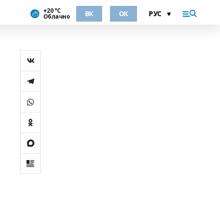
+20 °С
ВК
ОК
Облачно