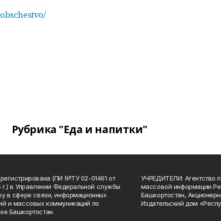
/obschestvo/
Рубрика "Еда и напитки"
арегистрирована (ПИ №ТУ 02-01461 от
УЧРЕДИТЕЛИ: Агентство п
15 г.) в Управлении Федеральной службы
массовой информации Ре
ру в сфере связи, информационных
Башкортостан, Акционерн
ий и массовых коммуникаций по
Издательский дом «Респу
ке Башкортостан.