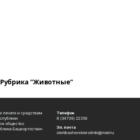
Рубрика "Животные"
о печати и средствам
Телефон
спублики
8 (34739) 22356
ое общество
Эл. почта
блика Башкортостан».
sterlibashevskierodniki@mail.ru