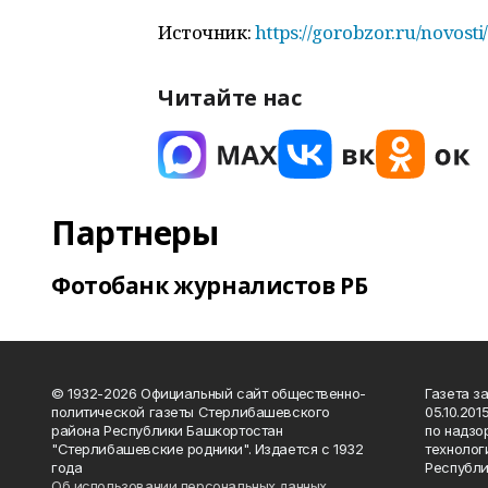
Источник:
https://gorobzor.ru/novosti
Читайте нас
Партнеры
Фотобанк журналистов РБ
© 1932-2026 Официальный сайт общественно-
Газета з
политической газеты Стерлибашевского
05.10.20
района Республики Башкортостан
по надзо
"Стерлибашевские родники". Издается с 1932
технолог
года
Республи
Об использовании персональных данных