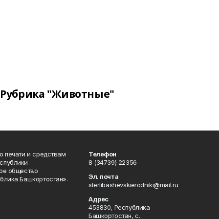
Рубрика "Животные"
о печати и средствам
Телефон
спублики
8 (34739) 22356
ое общество
Эл. почта
блика Башкортостан».
sterlibashevskierodniki@mail.ru
Адрес
453830, Республика
Башкортостан, c.