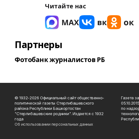
Читайте нас
Партнеры
Фотобанк журналистов РБ
© 1932-2026 Официальный сайт общественно-
Газета з
политической газеты Стерлибашевского
05.10.20
района Республики Башкортостан
по надзо
"Стерлибашевские родники". Издается с 1932
технолог
года
Республи
Об использовании персональных данных