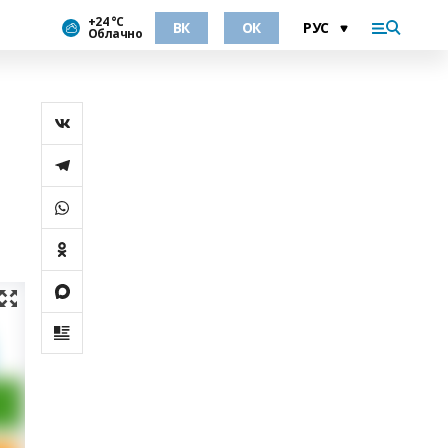
+24 °С
ВК
ОК
Облачно