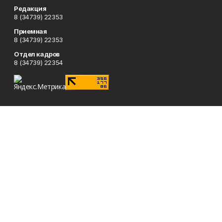
Редакция
8 (34739) 22353
Приемная
8 (34739) 22353
Отдел кадров
8 (34739) 22354