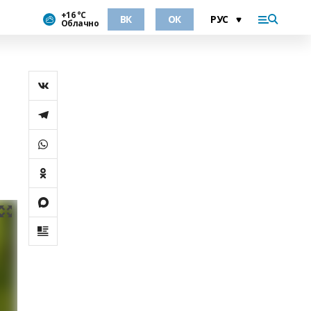
+16 °С
ВК
ОК
Облачно