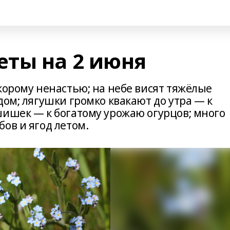
ты на 2 июня
корому ненастью; на небе висят тяжёлые
дом; лягушки громко квакают до утра — к
шишек — к богатому урожаю огурцов; много
ов и ягод летом.