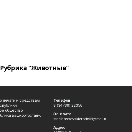
Рубрика "Животные"
о печати и средствам
Телефон
спублики
8 (34739) 22356
ое общество
Эл. почта
блика Башкортостан».
sterlibashevskierodniki@mail.ru
Адрес