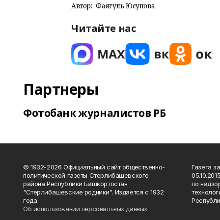
Автор:
Фаягуль Юсупова
Читайте нас
Партнеры
Фотобанк журналистов РБ
© 1932-2026 Официальный сайт общественно-
Газета з
политической газеты Стерлибашевского
05.10.20
района Республики Башкортостан
по надзо
"Стерлибашевские родники". Издается с 1932
технолог
года
Республи
Об использовании персональных данных