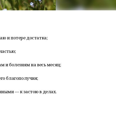
аю и потере достатка;
частью;
м и болезням на весь месяц;
его благополучия;
ными — к застою в делах.