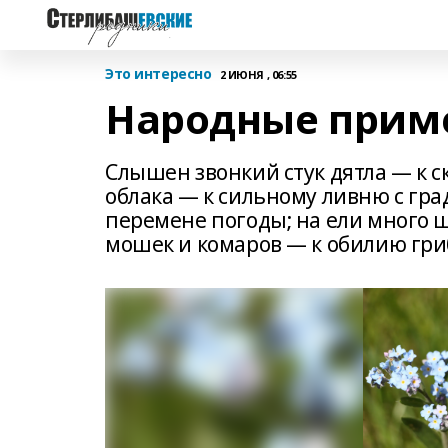
Это интересно
2 ИЮНЯ , 06:55
Народные приме
Слышен звонкий стук дятла — к с
облака — к сильному ливню с гра
перемене погоды; на ели много 
мошек и комаров — к обилию гриб