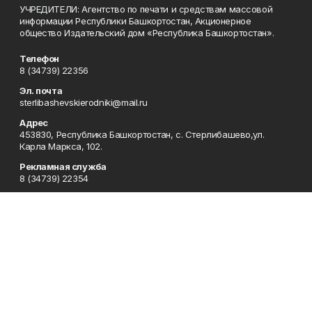
УЧРЕДИТЕЛИ: Агентство по печати и средствам массовой
информации Республики Башкортостан, Акционерное
общество Издательский дом «Республика Башкортостан».
Телефон
8 (34739) 22356
Эл. почта
sterlibashevskierodniki@mail.ru
Адрес
453830, Республика Башкортостан, c. Стерлибашево,ул.
Карла Маркса, 102.
Рекламная служба
8 (34739) 22354
Редакция
8 (34739) 22353
Приемная
8 (34739) 22353
Отдел кадров
8 (34739) 22354