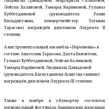
Людмилы Давыдовой, Маргариты Салиховой,
Лейсан Халиковой, Тамары Каримовой, Гульназ
Хуббетдиновой (руководитель Разия
Кильдигузина, концертмейстер Татьяна
Тарасова) награждён дипломом Лауреата II
степени.
А инструментальный ансамбль «Перезвоны» в
составе: Анатолия Тарасова, Даута Баязитова,
Гульназ Хуббетдиновой, Лейсан Халиковой,
Тамары Каримовой, Людмилы Давыдовой
(руководитель Багаутдинова Асия) (на снимке)
награждён дипломом Лауреата III степени.
Также в ноябре в г.Кумертау состоялся
региональный фестиваль башкирских народных