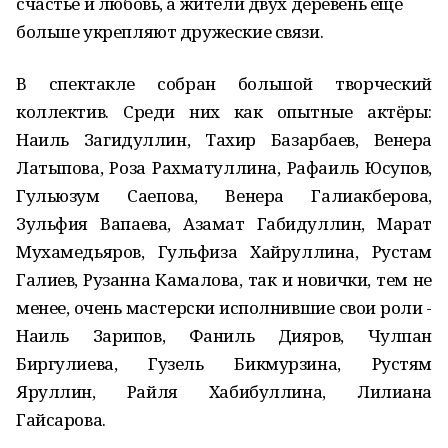
счастье и любовь, а жители двух деревень ещё
больше укрепляют дружеские связи.
В спектакле собран большой творческий
коллектив. Среди них как опытные актёры:
Наиль Загидуллин, Тахир Базарбаев, Венера
Латыпова, Роза Рахматуллина, Рафаиль Юсупов,
Гульюзум Саепова, Венера Галиакберова,
Зульфия Вапаева, Азамат Габидуллин, Марат
Мухамедьяров, Гульфиза Хайруллина, Рустам
Галиев, Рузанна Камалова, так и новички, тем не
менее, очень мастерски исполнившие свои роли -
Наиль Зарипов, Фаниль Дияров, Чулпан
Биргулиева, Гузель Бикмурзина, Рустям
Яруллин, Райля Хабибуллина, Лилиана
Гайсарова.