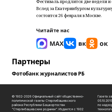
Фестиваль продлится две недели и 
Вслед за Екатеринбургом культурну
состоится 26 февраля в Москве.
Читайте нас
Партнеры
Фотобанк журналистов РБ
© 1932-2026 Официальный сайт общественно-
Газета з
политической газеты Стерлибашевского
05.10.20
района Республики Башкортостан
по надзо
"Стерлибашевские родники". Издается с 1932
технолог