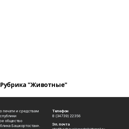
Рубрика "Животные"
о печати и средствам
Телефон
спублики
8 (34739) 22356
ое общество
Эл. почта
блика Башкортостан».