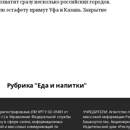
охватит сразу несколько российских городов.
ю эстафету примут Уфа и Казань. Закрытие
Рубрика "Еда и напитки"
арегистрирована (ПИ №ТУ 02-01461 от
УЧРЕДИТЕЛИ: Агентство п
15 г.) в Управлении Федеральной службы
массовой информации Ре
ру в сфере связи, информационных
Башкортостан, Акционерн
ий и массовых коммуникаций по
Издательский дом «Респу