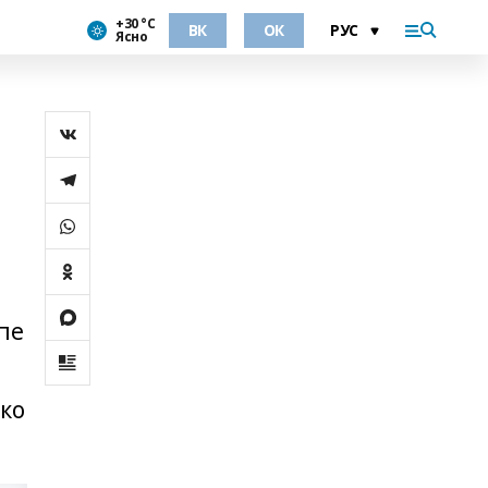
+30 °С
ВК
ОК
Ясно
В
пе
ько