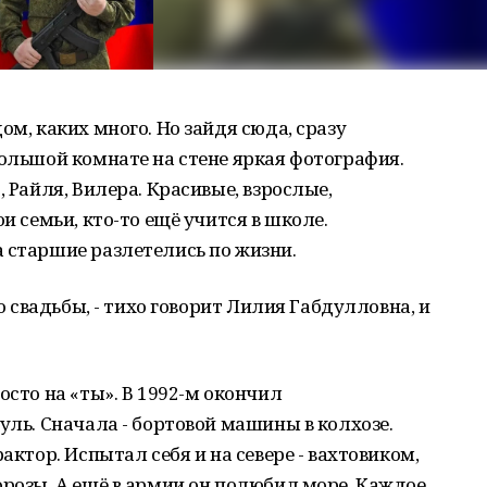
ом, каких много. Но зайдя сюда, сразу
большой комнате на стене яркая фотография.
, Райля, Вилера. Красивые, взрослые,
и семьи, кто-то ещё учится в школе.
 старшие разлетелись по жизни.
го свадьбы, - тихо говорит Лилия Габдулловна, и
осто на «ты». В 1992-м окончил
уль. Сначала - бортовой машины в колхозе.
актор. Испытал себя и на севере - вахтовиком,
орозы. А ещё в армии он полюбил море. Каждое