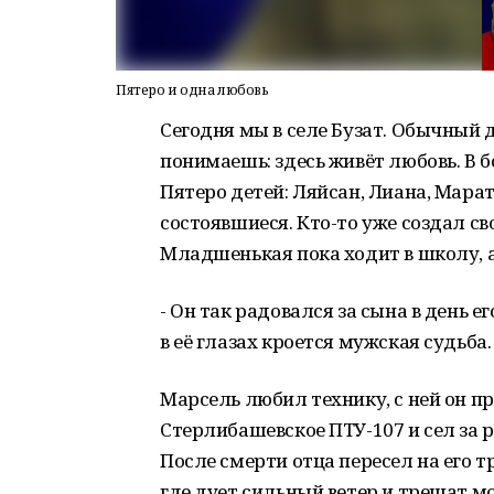
Пятеро и одна любовь
Сегодня мы в селе Бузат. Обычный д
понимаешь: здесь живёт любовь. В 
Пятеро детей: Ляйсан, Лиана, Марат
состоявшиеся. Кто-то уже создал сво
Младшенькая пока ходит в школу, а
- Он так радовался за сына в день е
в её глазах кроется мужская судьба.
Марсель любил технику, с ней он пр
Стерлибашевское ПТУ-107 и сел за р
После смерти отца пересел на его тр
где дует сильный ветер и трещат м