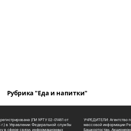
Рубрика "Еда и напитки"
арегистрирована (ПИ №ТУ 02-01461 от
УЧРЕДИТЕЛИ: Агентство п
15 г.) в Управлении Федеральной службы
массовой информации Ре
ру в сфере связи, информационных
Башкортостан, Акционерн