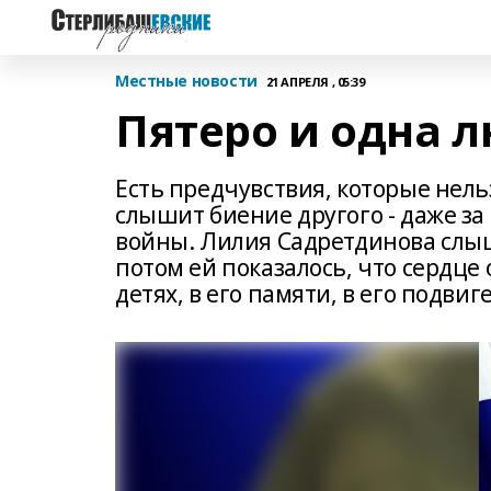
Местные новости
21 АПРЕЛЯ , 05:39
Пятеро и одна 
Есть предчувствия, которые нел
слышит биение другого - даже за
войны. Лилия Садретдинова слыша
потом ей показалось, что сердце 
детях, в его памяти, в его подвиге