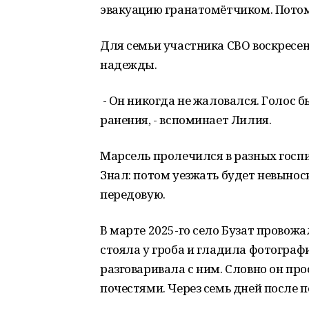
эвакуацию гранатомётчиком. Потом
Для семьи участника СВО воскресен
надежды.
- Он никогда не жаловался. Голос б
ранения, - вспоминает Лилия.
Марсель пролечился в разных госпи
Знал: потом уезжать будет невынос
передовую.
В марте 2025-го село Бузат провож
стояла у гроба и гладила фотографи
разговаривала с ним. Словно он пр
почестями. Через семь дней после 