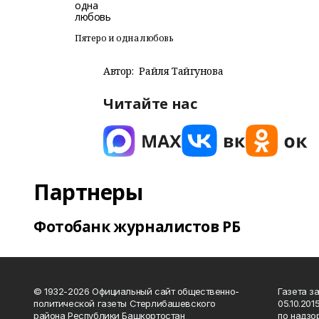
Пятеро и одна любовь
Автор:
Райля Тайгунова
Читайте нас
Партнеры
Фотобанк журналистов РБ
© 1932-2026 Официальный сайт общественно-
Газета з
политической газеты Стерлибашевского
05.10.20
района Республики Башкортостан
по надзо