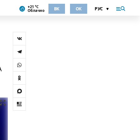
+21 °С
ВК
ОК
Облачно
А