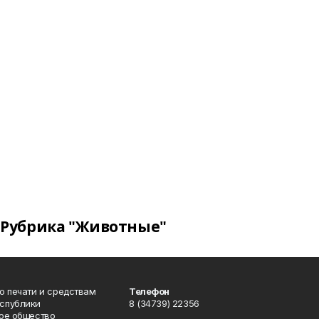
Рубрика "Животные"
о печати и средствам
Телефон
спублики
8 (34739) 22356
ое общество