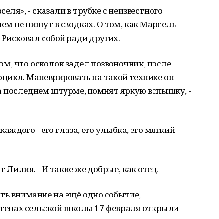
еля», - сказали в трубке с неизвестного
ём не пишут в сводках. О том, как Марсель
 Рисковал собой ради других.
 том, что осколок задел позвоночник, после
оцикл. Маневрировать на такой технике он
а последнем штурме, помнят яркую вспышку, -
каждого - его глаза, его улыбка, его мягкий
т Лилия. - И такие же добрые, как отец.
ть внимание на ещё одно событие,
 стенах сельской школы 17 февраля открыли