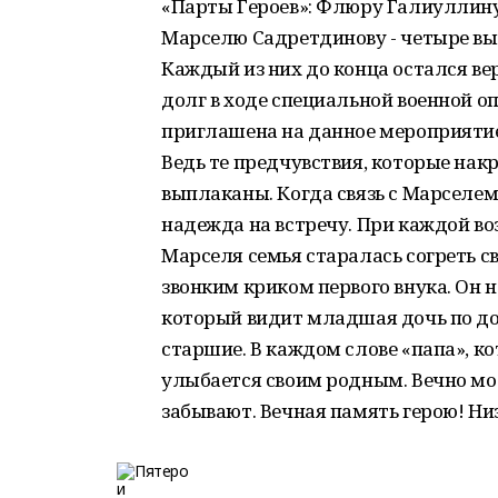
«Парты Героев»: Флюру Галиуллину
Марселю Садретдинову - четыре вып
Каждый из них до конца остался ве
долг в ходе специальной военной 
приглашена на данное мероприятие.
Ведь те предчувствия, которые накр
выплаканы. Когда связь с Марселем
надежда на встречу. При каждой в
Марселя семья старалась согреть св
звонким криком первого внука. Он н
который видит младшая дочь по дор
старшие. В каждом слове «папа», ко
улыбается своим родным. Вечно мол
забывают. Вечная память герою! Ни