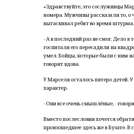
«Здравствуйте, это сослуживцы Марс
номера. Мужчины рассказали то, о ч
вытаскивал ребят во время штурма.
- А в последний раз не смог. Дело в
госпиталя его пересадили на квадр
умел. Бойцы, которые были с ним н
говорит вдова.
У Марселя осталось пятеро детей. У 
характер.
- Они все очень смышлёные, - говори
Вместо послесловия хочется обрати
произошедшее здесь же в Бузате. В