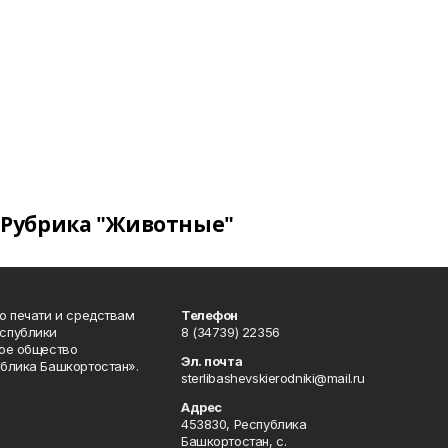
Рубрика "Животные"
о печати и средствам
Телефон
спублики
8 (34739) 22356
ое общество
Эл. почта
блика Башкортостан».
sterlibashevskierodniki@mail.ru
Адрес
453830, Республика
Башкортостан, c.