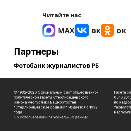
Читайте нас
Партнеры
Фотобанк журналистов РБ
© 1932-2026 Официальный сайт общественно-
Газета з
политической газеты Стерлибашевского
05.10.20
района Республики Башкортостан
по надзо
"Стерлибашевские родники". Издается с 1932
технолог
года
Республи
Об использовании персональных данных