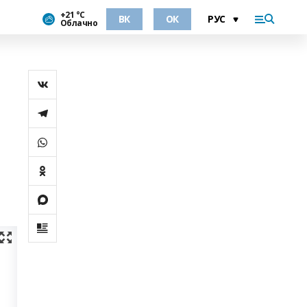
+21 °С
ВК
ОК
Облачно