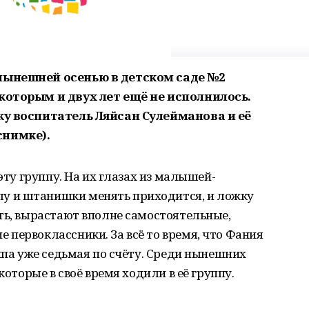
нынешней осенью в детском саде №2
которым и двух лет ещё не исполнилось.
ку воспитатель Ляйсан Сулейманова и её
снимке).
 эту группу. На их глазах из малышей-
 и штанишки менять приходится, и ложку
ть, вырастают вполне самостоятельные,
первоклассники. За всё то время, что Фания
уппа уже седьмая по счёту. Среди нынешних
которые в своё время ходили в её группу.