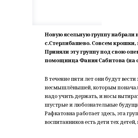
Новую ясельную группу набрали 
с.Стерлибашево. Совсем крошки, 
Приняли эту группу под свою опе
помощница Фания Сабитова (на 
В течение пяти лет они будут вести
несмышлёнышей, которым поначалу
надо учить держать, и носы вытира
шустрые и любознательные будущие 
Рафкатовна работает здесь, эта гр
воспитанников есть дети тех детей, 