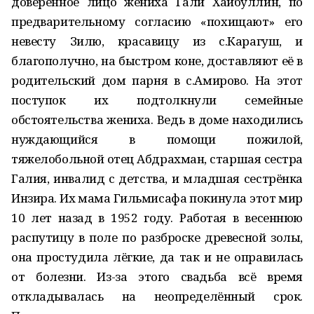
доверенное лицо жениха Гали Хайбуллин, по
предварительному согласию «похищают» его
невесту Зилю, красавицу из с.Карагуш, и
благополучно, на быстром коне, доставляют её в
родительский дом парня в с.Амирово. На этот
поступок их подтолкнули семейные
обстоятельства жениха. Ведь в доме находились
нуждающийся в помощи пожилой,
тяжелобольной отец Абдрахман, старшая сестра
Галия, инвалид с детства, и младшая сестрёнка
Инзира. Их мама Гильмисафа покинула этот мир
10 лет назад в 1952 году. Работая в весеннюю
распутицу в поле по разброске древесной золы,
она простудила лёгкие, да так и не оправилась
от болезни. Из-за этого свадьба всё время
откладывалась на неопределённый срок.