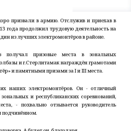
оро призвали в армию. Отслужив и приехав в
013 года продолжил трудовую деятельность на
один из лучших электромонтёров в районе.
з получал призовые места в зональных
с.Толбазы и г.Стерлитамак награждён грамотами
р» и памятными призами за I и III места.
их наших электромонтёров. Он - отличный
 зональных и республиканских соревнований,
ста, - похвально отзывается руководитель
м подчинённом.
оговорка. А будет он, благодаря