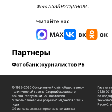
Фото А.ЗАЙНУТДИНОВА.
Читайте нас
Партнеры
Фотобанк журналистов РБ
© 1932-2026 Официальный сайт общественно-
Газета з
политической газеты Стерлибашевского
05.10.20
района Республики Башкортостан
по надзо
"Стерлибашевские родники". Издается с 1932
технолог
года
Республи
Об использовании персональных данных