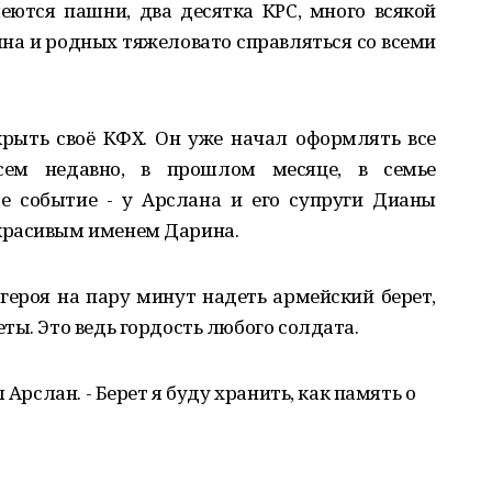
еются пашни, два десятка КРС, много всякой
ына и родных тяжеловато справляться со всеми
крыть своё КФХ. Он уже начал оформлять все
сем недавно, в прошлом месяце, в семье
 событие - у Арслана и его супруги Дианы
красивым именем Дарина.
героя на пару минут надеть армейский берет,
ты. Это ведь гордость любого солдата.
 Арслан. - Берет я буду хранить, как память о