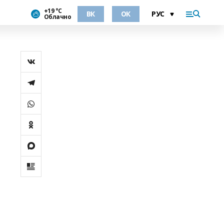
+19 °С
ВК
ОК
Облачно