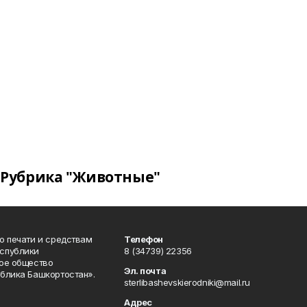
Рубрика "Животные"
о печати и средствам
Телефон
спублики
8 (34739) 22356
ое общество
Эл. почта
блика Башкортостан».
sterlibashevskierodniki@mail.ru
Адрес