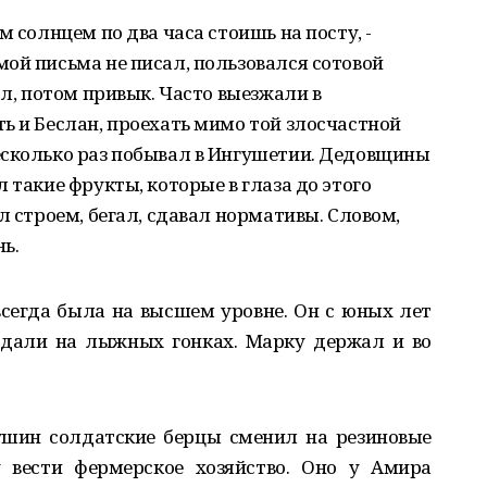
м солнцем по два часа стоишь на посту, -
ой письма не писал, пользовался сотовой
ал, потом привык. Часто выезжали в
ь и Беслан, проехать мимо той злосчастной
есколько раз побывал в Ингушетии. Дедовщины
 такие фрукты, которые в глаза до этого
л строем, бегал, сдавал нормативы. Словом,
ь.
всегда была на высшем уровне. Он с юных лет
едали на лыжных гонках. Марку держал и во
ушин солдатские берцы сменил на резиновые
 вести фермерское хозяйство. Оно у Амира