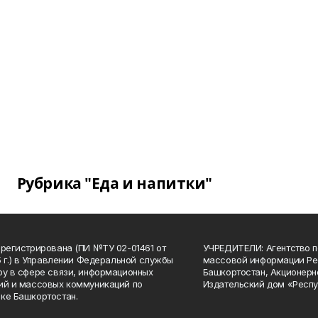
Рубрика "Еда и напитки"
арегистрирована (ПИ №ТУ 02-01461 от
УЧРЕДИТЕЛИ: Агентство п
15 г.) в Управлении Федеральной службы
массовой информации Ре
ру в сфере связи, информационных
Башкортостан, Акционерн
ий и массовых коммуникаций по
Издательский дом «Респу
ке Башкортостан.