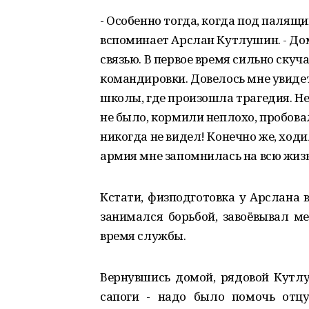
- Особенно тогда, когда под палящи
вспоминает Арслан Кутлушин. - Дом
связью. В первое время сильно скуч
командировки. Довелось мне увидет
школы, где произошла трагедия. Н
не было, кормили неплохо, пробовал
никогда не видел! Конечно же, ходи
армия мне запомнилась на всю жизн
Кстати, физподготовка у Арслана 
занимался борьбой, завоёвывал м
время службы.
Вернувшись домой, рядовой Кутл
сапоги - надо было помочь отцу