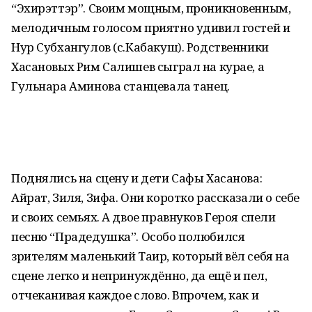
“Эхирэттэр”. Своим мощным, проникновенным,
мелодичным голосом приятно удивил гостей и
Нур Субхангулов (с.Кабакуш). Родственники
Хасановых Рим Салишев сыграл на курае, а
Гульнара Аминова станцевала танец.
Поднялись на сцену и дети Сафы Хасанова:
Айрат, Зиля, Зифа. Они коротко рассказали о себе
и своих семьях. А двое правнуков Героя спели
песню “Прадедушка”. Особо полюбился
зрителям маленький Таир, который вёл себя на
сцене легко и непринуждённо, да ещё и пел,
отчеканивая каждое слово. Впрочем, как и