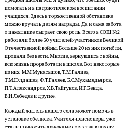
помогать и в патриотическом воспитании
учащихся. Здесь в торжественной обстановке
можно вручать детям награды. Да и сама забота
о памятнике сыграет свою роль. Всего в СОШ №2
работали более 60 учителей-участников Великой
Отечественной войны. Больше 20 из них погибли,
пропали без вести. Многие, вернувшись с войны,
всю жизнь проработали в школе. Вот некоторые
из них: М.М.Мунасыпов, Т.М.Галиев,
Т.М.Юлдашев, Ф.Т.Галеев, Б.С.Мухамедьяров,
П.Т.Александров, Х.В.Тайгунов, И.Г.Бенда,
В.И.Лебедев и другие.
Каждый житель нашего села может помочь в
установке обелиска. Учителя-пенсионеры уже
стали приносить денежные средства в школу,