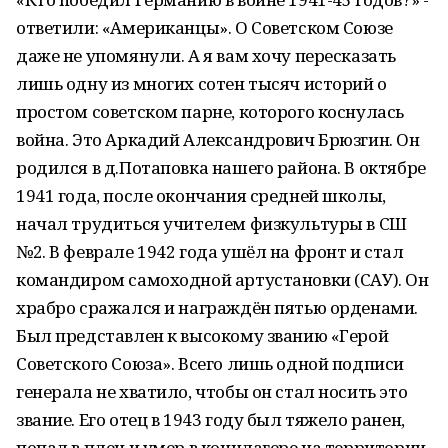
ответили: «Американцы». О Советском Союзе
даже не упомянули. А я вам хочу пересказать
лишь одну из многих сотен тысяч историй о
простом советском парне, которого коснулась
война. Это Аркадий Александрович Брюзгин. Он
родился в д.Потаповка нашего района. В октябре
1941 года, после окончания средней школы,
начал трудиться учителем физкультуры в СШ
№2. В феврале 1942 года ушёл на фронт и стал
командиром самоходной артустановки (САУ). Он
храбро сражался и награждён пятью орденами.
Был представлен к высокому званию «Герой
Советского Союза». Всего лишь одной подписи
генерала не хватило, чтобы он стал носить это
звание. Его отец в 1943 году был тяжело ранен,
попал в плен и умер в концлагере на территории