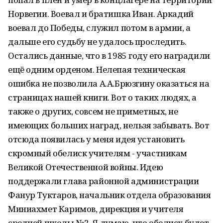
Норвегии. Воевал и братишка Иван. Аркадий
воевал до Победы, служил потом в армии, а
дальше его судьбу не удалось проследить.
Остались данные, что в 1985 году его наградили
ещё одним орденом. Нелепая техническая
ошибка не позволила А.А.Брюзгину оказаться на
страницах нашей книги. Вот о таких людях, а
также о других, совсем не приметных, не
имеющих больших наград, нельзя забывать. Вот
отсюда появилась у меня идея установить
скромный обелиск учителям - участникам
Великой Отечественной войны. Идею
поддержали глава районной администрации
Фанур Туктаров, начальник отдела образования
Миниахмет Каримов, дирекция и учителя
средней школы №2. Я думаю, что обелиск будет