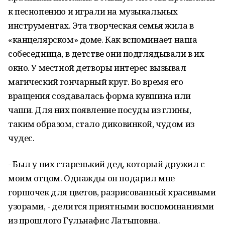
к песнопению и играли на музыкальных
инструментах. Эта творческая семья жила в
«канцелярском» доме. Как вспоминает наша
собеседница, в детстве они подглядывали в их
окно. У местной детворы интерес вызывал
магический гончарный круг. Во время его
вращения создавалась форма кувшина или
чаши. Для них появление посуды из глины,
таким образом, стало диковинкой, чудом из
чудес.
- Был у них старенький дед, который дружил с
моим отцом. Однажды он подарил мне
горшочек для цветов, разрисованный красивыми
узорами, - делится приятными воспоминаниями
из прошлого Гульнафис Латыповна.