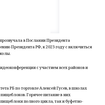
прозвучала в Послании Президента
нию Президента РФ, к 2023 году с включиться
школы.
идеоконференции с участием всех районов и
ета РБ по торговле Алексей Гусев, в школах
пищеблоков. Горячее питание в них
к пищеблоки полного цикла, так и буфетно-