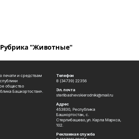
Рубрика "Животные"
о печати и средствам
Телефон
спублики
8 (34739) 22356
ое общество
Эл. почта
блика Башкортостан».
sterlibashevskierodniki@mail.ru
Адрес
453830, Республика
Башкортостан, c.
Стерлибашево,ул. Карла Маркса,
102.
Рекламная служба