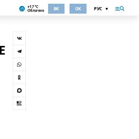
+17 °С
ВК
ОК
Облачно
Е