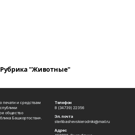
Рубрика "Животные"
о печати и средствам
Телефон
спублики
8 (34739) 22356
ое общество
Эл. почта
блика Башкортостан».
sterlibashevskierodniki@mail.ru
Адрес