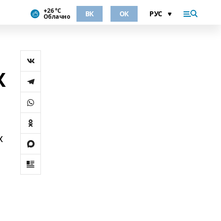
+26 °С
ВК
ОК
Облачно
Х
х