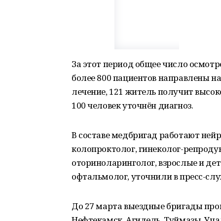
За этот период общее число осмотр
более 800 пациентов направлены на
лечение, 121 житель получит выс
100 человек уточнён диагноз.
В составе медбригад работают нейр
колопроктолог, гинеколог-репродук
оториноларинголог, взрослые и дет
офтальмолог, уточнили в пресс-слу
До 27 марта выездные бригады про
Нефтекамск, Агидель, Туймазы, Уча