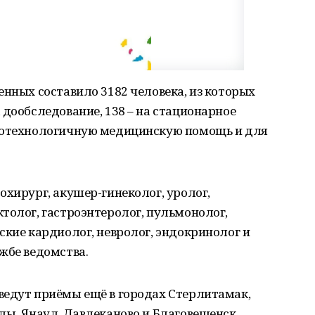
енных составило 3182 человека, из которых
 дообследование, 138 ‒ на стационарное
окотехнологичную медицинскую помощь и для
охирург, акушер-гинеколог, уролог,
толог, гастроэнтеролог, пульмонолог,
ские кардиолог, невролог, эндокринолог и
жбе ведомства.
ведут приёмы ещё в городах Стерлитамак,
лы, Янаул, Давлеканово и Благовещенск.