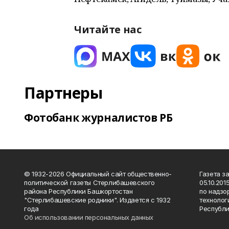
Читайте нас
Партнеры
Фотобанк журналистов РБ
© 1932-2026 Официальный сайт общественно-
Газета з
политической газеты Стерлибашевского
05.10.20
района Республики Башкортостан
по надзо
"Стерлибашевские родники". Издается с 1932
технолог
года
Республи
Об использовании персональных данных