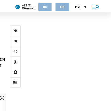
+23 °С
ВК
ОК
Облачно
ся
м