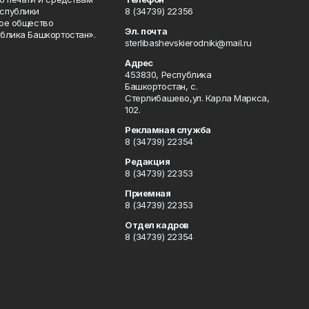
спублики
8 (34739) 22356
ое общество
Эл. почта
блика Башкортостан».
sterlibashevskierodniki@mail.ru
Адрес
453830, Республика
Башкортостан, c.
Стерлибашево,ул. Карла Маркса,
102.
Рекламная служба
8 (34739) 22354
Редакция
8 (34739) 22353
Приемная
8 (34739) 22353
Отдел кадров
8 (34739) 22354