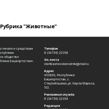
Рубрика "Животные"
о печати и средствам
Телефон
спублики
8 (34739) 22356
ое общество
Эл. почта
блика Башкортостан».
sterlibashevskierodniki@mail.ru
Адрес
453830, Республика
Башкортостан, c.
Стерлибашево,ул. Карла Маркса,
102.
Рекламная служба
8 (34739) 22354
Редакция