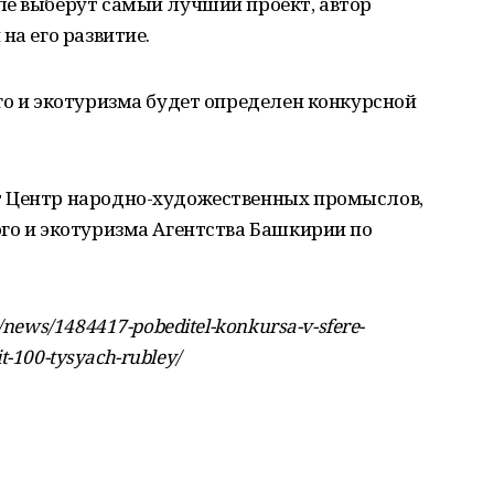
ле выберут самый лучший проект, автор
на его развитие.
го и экотуризма будет определен конкурсной
т Центр народно-художественных промыслов,
го и экотуризма Агентства Башкирии по
news/1484417-pobeditel-konkursa-v-sfere-
it-100-tysyach-rubley/