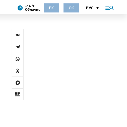
+16 °С
ВК
ОК
Облачно