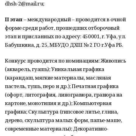
dhsh-2@mail.ru;
II этап
– международный – проводится в очной
форме среди работ, прошедших отборочный
этап и присланных по адресу: 450001, г. Уфа, ул.
Бабушкина, д. 25, МБУДО ДХШ № 2 ГО г.Уфа РБ.
Конкурс проводится по номинациям: Живопись
(акварель, гуашь); Уникальная графика
(карандаш, мягкие материалы, масляная
пастель, тушь, перо и др.); Печатная графика
(офорт, литография, линогравюра, гравюра на
картоне, монотипия и др.); Компьютерная
графика; Скульптура (гипсовое литье, глина,
дерево, скульптура малых форм, папье-маше,
современные материалы); Декоративно-