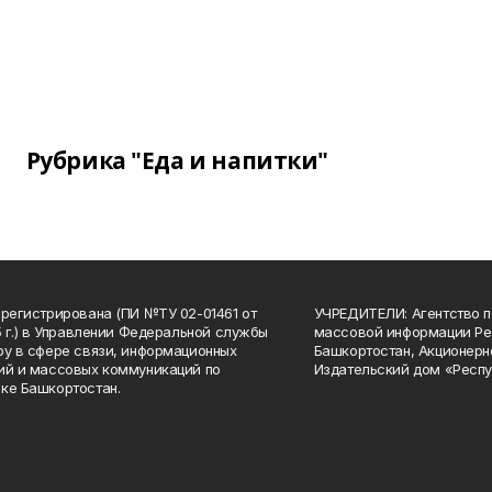
Рубрика "Еда и напитки"
арегистрирована (ПИ №ТУ 02-01461 от
УЧРЕДИТЕЛИ: Агентство п
15 г.) в Управлении Федеральной службы
массовой информации Ре
ру в сфере связи, информационных
Башкортостан, Акционерн
ий и массовых коммуникаций по
Издательский дом «Респу
ке Башкортостан.