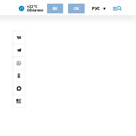
+22 °С
ВК
ОК
Облачно