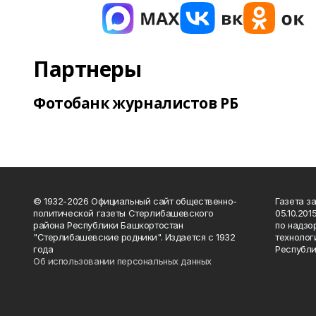
Партнеры
Фотобанк журналистов РБ
© 1932-2026 Официальный сайт общественно-
Газета з
политической газеты Стерлибашевского
05.10.20
района Республики Башкортостан
по надзо
"Стерлибашевские родники". Издается с 1932
технолог
года
Республи
Об использовании персональных данных