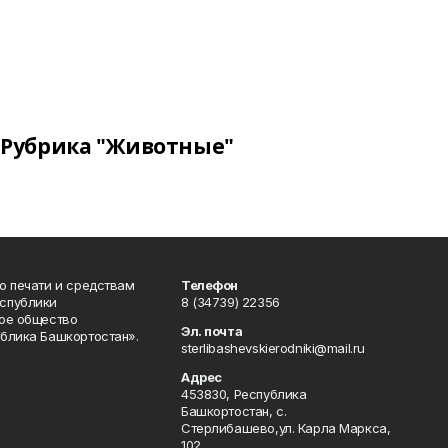
Рубрика "Животные"
о печати и средствам
Телефон
спублики
8 (34739) 22356
ое общество
Эл. почта
блика Башкортостан».
sterlibashevskierodniki@mail.ru
Адрес
453830, Республика
Башкортостан, c.
Стерлибашево,ул. Карла Маркса,
102.