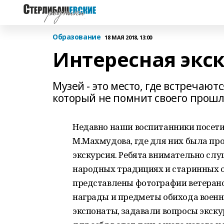
Образование
18 МАЯ 2018, 13:00
Интересная экс
Музей - это место, где встречают
который не помнит своего прошло
Недавно наши воспитанники посет
М.Махмудова, где для них была про
экскурсия. Ребята внимательно слу
народных традициях и старинных об
представлены фотографии ветерано
награды и предметы обихода военн
экспонаты, задавали вопросы экскур