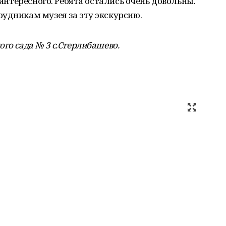
 интересного. Ребята остались очень довольны.
удникам музея за эту экскурсию.
ого сада № 3 с.Стерлибашево.