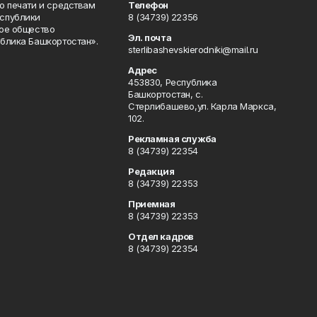
о печати и средствам
Телефон
спублики
8 (34739) 22356
ое общество
Эл. почта
блика Башкортостан».
sterlibashevskierodniki@mail.ru
Адрес
453830, Республика
Башкортостан, c.
Стерлибашево,ул. Карла Маркса,
102.
Рекламная служба
8 (34739) 22354
Редакция
8 (34739) 22353
Приемная
8 (34739) 22353
Отдел кадров
8 (34739) 22354