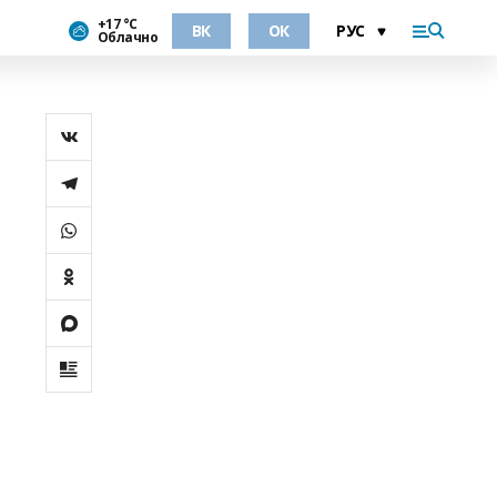
+17 °С
ВК
ОК
Облачно