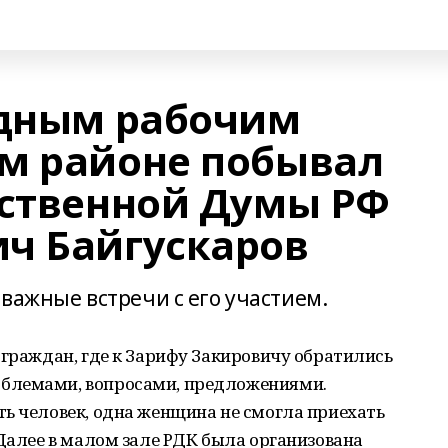
едным рабочим
м районе побывал
рственной Думы РФ
ч Байгускаров
важные встречи с его участием.
 граждан, где к Зарифу Закировичу обратились
блемами, вопросами, предложениями.
ь человек, одна женщина не смогла приехать
 Далее в малом зале РДК была организована