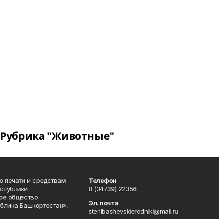
Рубрика "Животные"
о печати и средствам
Телефон
спублики
8 (34739) 22356
ое общество
Эл. почта
блика Башкортостан».
sterlibashevskierodniki@mail.ru