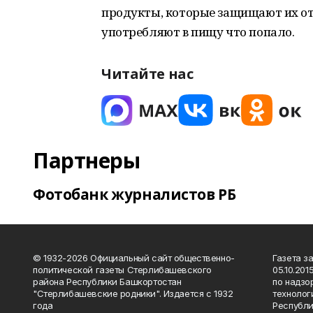
продукты, которые защищают их от 
употребляют в пищу что попало.
Читайте нас
Партнеры
Фотобанк журналистов РБ
© 1932-2026 Официальный сайт общественно-
Газета з
политической газеты Стерлибашевского
05.10.20
района Республики Башкортостан
по надзо
"Стерлибашевские родники". Издается с 1932
технолог
года
Республи