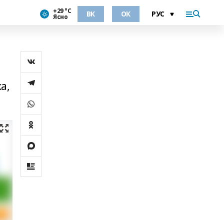
+29 °С
ВК
ОК
Ясно
а,