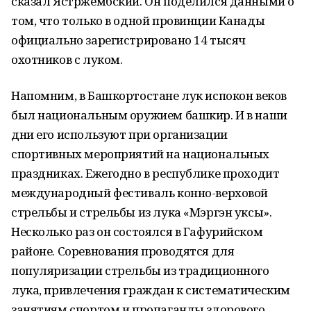
сказал Ястржембский. Он поделился данными о
том, что только в одной провинции Канады
официально зарегистрировано 14 тысяч
охотников с луком.
Напомним, в Башкортостане лук испокон веков
был национальным оружием башкир. И в наши
дни его используют при организации
спортивных мероприятий на национальных
праздниках. Ежегодно в республике проходит
международный фестиваль конно-верховой
стрельбы и стрельбы из лука «Мэргэн уксы».
Несколько раз он состоялся в Гафурийском
районе. Соревнования проводятся для
популяризации стрельбы из традиционного
лука, привлечения граждан к систематическим
занятиям спортом и пропаганды здорового