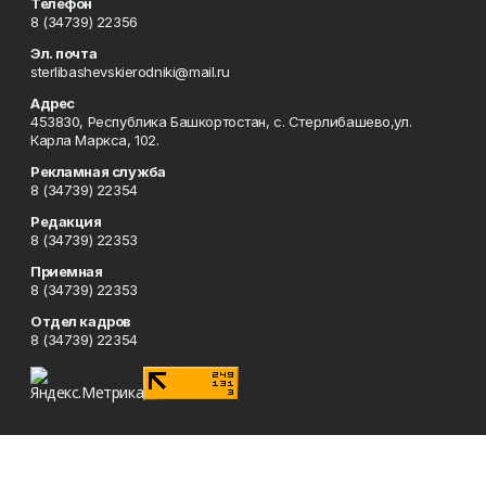
Телефон
8 (34739) 22356
Эл. почта
sterlibashevskierodniki@mail.ru
Адрес
453830, Республика Башкортостан, c. Стерлибашево,ул.
Карла Маркса, 102.
Рекламная служба
8 (34739) 22354
Редакция
8 (34739) 22353
Приемная
8 (34739) 22353
Отдел кадров
8 (34739) 22354