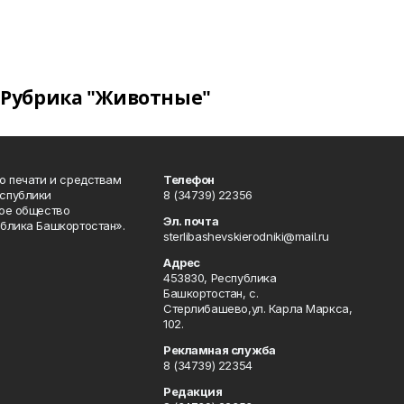
Рубрика "Животные"
о печати и средствам
Телефон
спублики
8 (34739) 22356
ое общество
Эл. почта
блика Башкортостан».
sterlibashevskierodniki@mail.ru
Адрес
453830, Республика
Башкортостан, c.
Стерлибашево,ул. Карла Маркса,
102.
Рекламная служба
8 (34739) 22354
Редакция