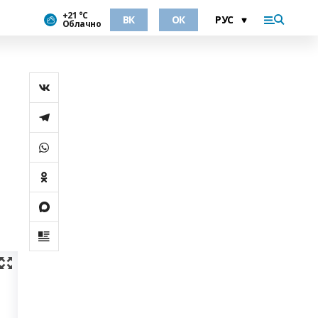
+21 °С
ВК
ОК
Облачно