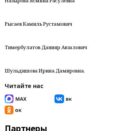
Назырова Ясмина Расулевна
Рысаев Камиль Рустамович
Тимербулатов Данияр Авзалович
Шульдишова Ирина Дамировна.
Читайте нас
Партнеры