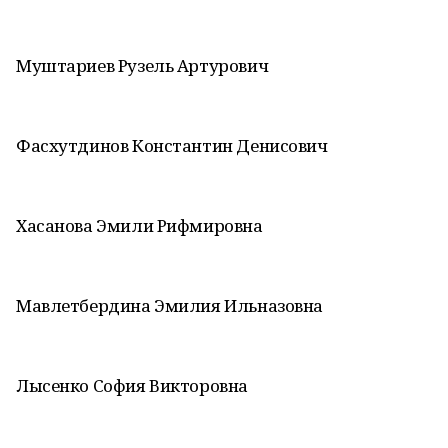
Муштариев Рузель Артурович
Фасхутдинов Константин Денисович
Хасанова Эмили Рифмировна
Мавлетбердина Эмилия Ильназовна
Лысенко София Викторовна