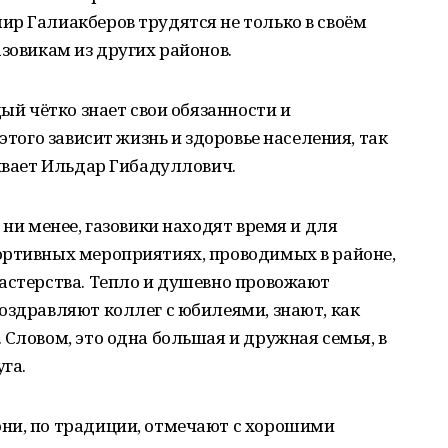
р Галиакберов трудятся не только в своём
азовикам из других районов.
ый чётко знает свои обязан­ности и
этого зависит жизнь и здоровье населения, так
кивает Ильдар Гибадуллович.
ни менее, газовики находят вре­мя и для
ортивных мероприятиях, проводимых в районе,
астерства. Тепло и душевно провожают
о­здравляют коллег с юбилеями, знают, как
 Словом, это одна большая и дружная семья, в
га.
ни, по традиции, отмечают с хо­рошими