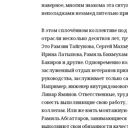
наверное, многим знакома эта ситу
неполадками незамедлительно при
В этом сплочённом коллективе под
отрасли несколько десятков лет, тру
Это Рамзия Тайгунова, Сергей Махм
Ирина Латыпова, Рамиль Бикмухаме
Бакиров и другие. Одновременно ко
заслуженный отдых ветеранов прих
руководства, заслуживает только са
Например, инженер внутридомового
Линар Яминов. Ответственные, тру
совесть выполняющие свою работу, 
коллегам. Или же взять монтаж­ную
Рамиль Абсаттаров, занимающиеся
выполняют свои обязанности качест