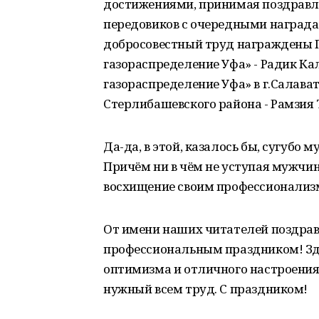
достижениями, принимая поздравле
передовиков с очередными награда
добросовестный труд награждены П
газораспределение Уфа» - Радик К
газораспределение Уфа» в г.Салава
Стерлибашевского района - Рамзия 
Да-да, в этой, казалось бы, сугубо 
Причём ни в чём не уступая мужчин
восхищение своим профессионализ
От имени наших читателей поздрав
профессиональным праздником! Здор
оптимизма и отличного настроения!
нужный всем труд. С праздником!