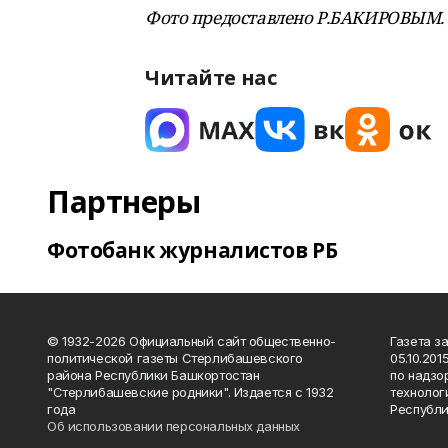
Фото предоставлено Р.БАКИРОВЫМ.
Читайте нас
Партнеры
Фотобанк журналистов РБ
© 1932-2026 Официальный сайт общественно-
Газета з
политической газеты Стерлибашевского
05.10.20
района Республики Башкортостан
по надзо
"Стерлибашевские родники". Издается с 1932
технолог
года
Республи
Об использовании персональных данных