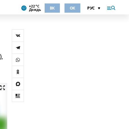
+22 °С
ВК
ОК
Дождь
),