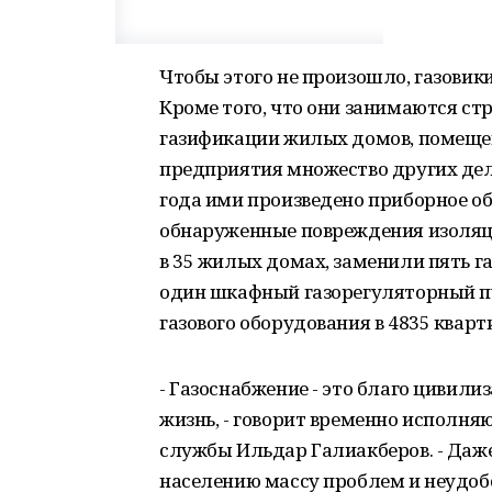
Чтобы этого не произошло, газовики 
Кроме того, что они занимаются с
газификации жилых домов, помещен
предприятия множество других дел.
года ими произведено приборное об
обна­руженные повреждения изоляц
в 35 жилых домах, заменили пять 
один шкафный газорегуляторный пу
газового оборудования в 4835 кварт
- Газоснабжение - это благо цивил
жизнь, - говорит временно исполня
службы Ильдар Галиакберов. - Даже
населению массу проблем и неудобст