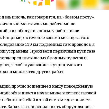
день и ночь, как говорится, на «боевом посту».
троительно-мон­тажными работами по
ий и их обслуживанием, у работников
 Например, в течение восьми месяцев этого
следование 110 км подземных газопроводов, а
ии устранены. Произвели первичный пуск газа
газораспределительных блочных пунктов и
нкт, техобслу­живание внутридомового
ирах и множество других работ.
изации, прочно вошедшее в нашу повседневную
ющий обя­занности начальника местной газовой
 небольшой сбой в этой системе доставляет
в. Запах газа, неисправность оборудования... -