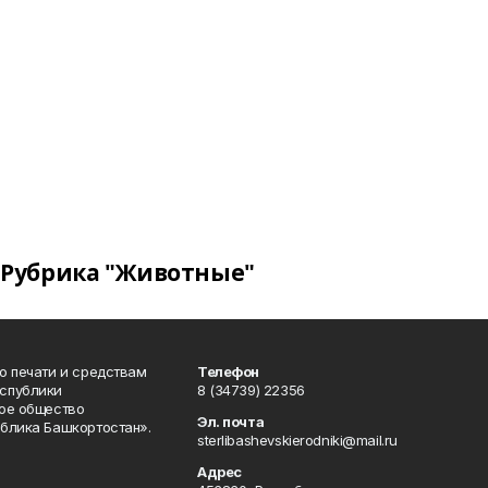
Рубрика "Животные"
о печати и средствам
Телефон
спублики
8 (34739) 22356
ое общество
Эл. почта
блика Башкортостан».
sterlibashevskierodniki@mail.ru
Адрес