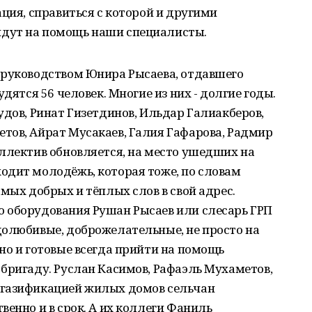
ация, справиться с которой и другими
дут на помощь наши специалисты.
 руководством Юнира Рысаева, отдавшего
дятся 56 человек. Мно­гие из них - долгие годы.
удов, Ринат Гизетдинов, Ильдар Галиакберов,
тов, Айрат Мусакаев, Галия Гафарова, Радмир
ллектив обновляется, на место ушедших на
одит молодёжь, которая тоже, по словам
мых добрых и тёплых слов в свой адрес.
 оборудования Рушан Рысаев или слесарь ГРП
долюбивые, доброжелательные, не просто на
но и готовые всегда прийти на помощь
 бригаду. Руслан Касимов, Рафаэль Мухаметов,
 газификацией жилых домов сельчан
венно и в срок. А их коллеги Фаниль