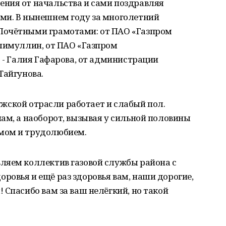
ния от начальства и сами поздравляя
ми. В нынешнем году за многолетний
очётными грамо­тами: от ПАО «Газпром
алимуллин, от ПАО «Газпром
т - Галия Гафарова, от администрации
Тайгунова.
мужской отрасли работает и слабый пол.
ам, а наоборот, вы­зывая у сильной половины
мом и трудолюбием.
ляем коллектив газовой службы района с
овья и ещё раз здоро­вья вам, наши дорогие,
 Спасибо вам за ваш нелёгкий, но такой