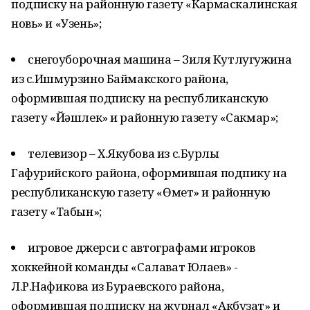
подписку на районную газету «Кармаскалинская
новь» и «Узень»;
снегоуборочная машина – Зиля Кутлугужина
из с.Ишмурзино Баймакского района,
оформившая подписку на республиканскую
газету «Йәшлек» и районную газету «Сакмар»;
телевизор – Х.Якубова из с.Бурлы
Гафурийского района, оформившая подпику на
республиканскую газету «Өмет» и районную
газету «Табын»;
игровое джерси с автографами игроков
хоккейной команды «Салават Юлаев» -
Л.Р.Нафикова из Бураевского района,
оформившая подписку на журнал «Акбузат» и