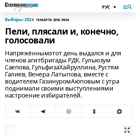
Выборы-2024
18 МАРТА 2018, 09:54
Пели, плясали и, конечно,
голосовали
Напряжённымэтот день выдался и для
членов агитбригады РДК. Гульюзум
Саепова, ГульфизаХайруллина, Рустям
Галиев, Венера Латыпова, вместе с
водителем ГазинуромАюповым с утра
поднимали своими выступлениями
настроение избирателей.