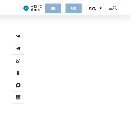
+15 °С
ВК
ОК
Ясно