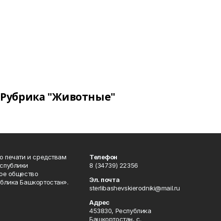
Рубрика "Животные"
о печати и средствам
Телефон
спублики
8 (34739) 22356
ое общество
Эл. почта
блика Башкортостан».
sterlibashevskierodniki@mail.ru
Адрес
453830, Республика
Башкортостан, c.