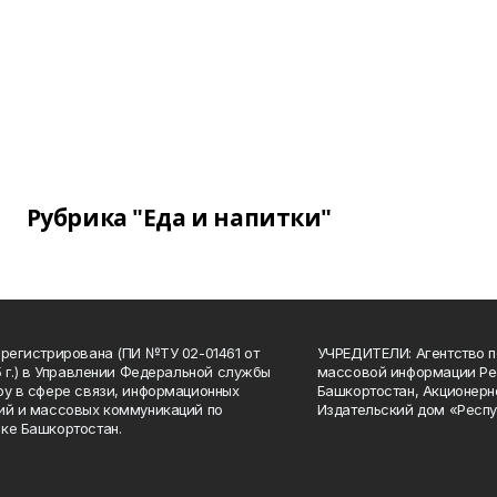
Рубрика "Еда и напитки"
арегистрирована (ПИ №ТУ 02-01461 от
УЧРЕДИТЕЛИ: Агентство п
15 г.) в Управлении Федеральной службы
массовой информации Ре
ру в сфере связи, информационных
Башкортостан, Акционерн
ий и массовых коммуникаций по
Издательский дом «Респу
ке Башкортостан.